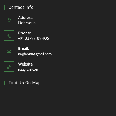
Contact Info
Address:
Dehradun
Phone:
+91 82797 89405
Email:
nagfani81@gmail.com
Website:
naagfani.com
Find Us On Map