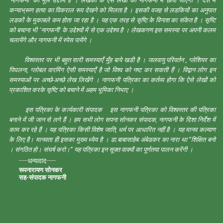
‘नागफनी’ का मूल उद्देश्य है । लेखकों के ऐसे लेखों को नागफनी में छापा जाएगा । देश में
कन्याभ्रूण हत्या का विकराल रूप देखने को मिलता है । इसकी वजह से लडकियों का अनुपात
लडकों के मुकाबले कम होता जा रहा है । यह एक तरह से सृष्टि के विनाश का संकेत है । सृष्टि
को बचाना भी ‘नागफनी’ के उद्देश्यों में से एक उद्देश्य है । लेखकगण इस समस्या पर अपनी कलम
चलायेंगे और नागफनी में स्पेस पायेंगे ।
विश्वस्तर पर भी बहुत सारी समस्याएँ मुँह बाये खडी है । जलवायु परिवर्तन , ग्लेशियर का
पिघलना, ग्लोबल वारमिंग ऐसी समस्याएँ है जो विश्व को नष्ट कर सकती हैं । विद्वान लोग इन
समस्याओं पर अच्छे-अच्छे लेख लिखेंगे । नागफनी पत्रिका का कर्तव्य होगा कि ऐसे लेखों को
प्रकाशित करके सृष्टि को बचाने में अहम भूमिका निभाए ।
इस पत्रिका के कार्यकारी संपादक इस नागफनी पत्रिका को विश्वस्तर की पत्रिका
बनाने में जी जान से लगे हैं । हम सभी लोग सपना सोनकर संपादक, नागफनी के दिशा निर्देश में
काम कर रहे हैं । यह पत्रिका किसी विशेष जाति, धर्म पर आधारित नहीं है । यह मानव कल्याण
के लिए है। मानवता ही इसका मुख्य ध्येय है । डा.बाबासाहेब अंबेडकर का नारा था “शिक्षित बनो
। संगठित हो। संघर्ष करो।” यह पत्रिका इन सूक्त वाक्यों का पूर्णतया पालन करेंगी ।
धन्यवाद
रूपनारायण सोनकर
सह-संपादक नागफनी