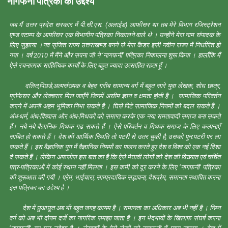
नागफनी पत्रिका का उद्देश्य
जब मैं उत्तर प्रदेश सरकार में पी.सी.एस. (अलाईड) आफीसर था तब मेरे विभाग रजिस्ट्रेशन
एण्ड स्टाम्प के आफीसर एक विभागीय पत्रिका निकालने वाले थे । उन्होंने मेरा नाम संपादक के
लिए सुझाया ।नव सृजित राज्य उत्तराखण्ड बनने से मेरा कैडर इसी नवीन राज्य में निर्धारित हो
गया । वर्ष 2010 में मैंने और सपना जी ने ‘नागफनी’ पत्रिका निकालना शुरू किया । हालाँकि मैं
ऐसे रचनात्मक साहित्यिक कार्यों के लिए बहुत ज्यादा उत्साहित रहता हूँ ।
दलित,पिछडे,अल्पसंख्यक व बेहद गरीब सामान्य वर्ग में बहुत सारे युवा लेखक, शोध छात्र,
प्रोफेसर और लेक्चरार मिल जाएँगें जिनमें असीम ज्ञान व क्षमता होती है । सामाजिक परिवर्तन
करने में अपनी अहम भूमिका निभा सकते है । घिसे पिटे सामाजिक नियमों को बदल सकते हैं ।
अंध-धर्म, अंध-विश्वास और अंध-मिथकों को समाप्त करके एक नया समतावादी समाज बना सकते
हैं। नये-नये वैज्ञानिक मिथक गढ सकते हैं । ऐसे परिवर्तन व मिथक समाज के लिए कल्पनाएँ
साबित हो सकते हैं । देश की आर्थिक स्थिति तो पटरी से उतर चुकी है, उसको पुन:पटरी पर ला
सकते हैं । इस वैज्ञानिक युग में वैज्ञानिक नियमों का पालन करते हुए देश व विश्व को एक नई दिशा
दे सकते हैं । लेकिन अफसोस इस बात का है कि ऐसे मेघावी लोगों को देश की विख्यात एवं चर्चित
पत्र-पत्रिकाओं में कोई स्थान नहीं मिलता । इस कमी को दूर करने के लिए ‘नागफनी’ पत्रिका
की शुरूआत की गयी । प्रेम, भाईचारा, साम्प्रदायिक सद्भावना, देशप्रेम, समानता स्थापित करना
इस पत्रिका का उद्देश्य है ।
देश में छुआछूत अब भी बहुत जगह कायम है । समानता का अधिकार अब भी नहीं है । निम्न
वर्ग को अब भी दोयम दर्जे का नागरिक समझा जाता है । इन भेदभावों के खिलाफ संघर्ष करना