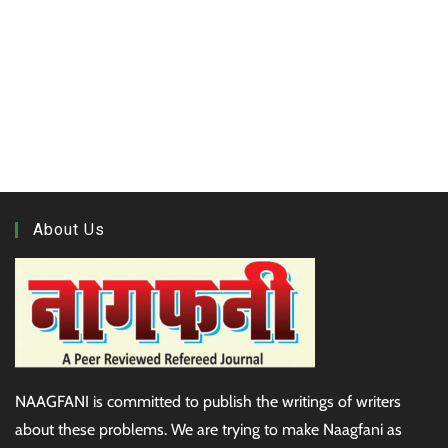
1xbet uz
лото клуб
пинко казино
1xbet
1xbet uz
xóc đĩa online
Spinfest
Candy Spinz
gana bet
мелбет зеркало
About Us
NAAGFANI is committed to publish the writings of writers
about these problems. We are trying to make Naagfani as