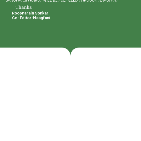
SANGHARSH KARO.” WILL BE FULFILLED THROUGH NAAGFANI
Thanks
Roopnarain Sonkar
Co- Editor-Naagfani
мелбет
1xbet kz
лото клуб
лото клуб
bet88 đăng nhập
ssbbw roxxie
официальный сайт melbet
trueluck
1xbet
мелбет зеркало рабочее
valor casino
cryptogène 21 trading