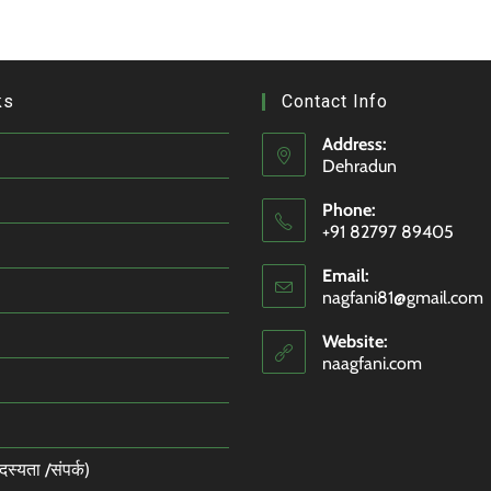
ks
Contact Info
Address:
Dehradun
Phone:
+91 82797 89405
Email:
nagfani81@gmail.com
Website:
naagfani.com
्यता /संपर्क)