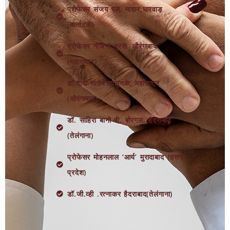
प्रोफेसर संजय एल. मादार,धारवाड़
(कर्नाटक)
प्रोफेसर गोबिन्द बुरसे, औरंगाबाद
(महाराष्ट्र)
डॉ.दादा साहेब सालुनके, महाराष्ट्र
(औरंगाबाद)
डॉ. साहिरा बानो बी. बोरगल, हैदराबाद
(तेलंगाना)
प्रोफेसर मोहनलाल ‘आर्य’ मुरादाबाद (उत्तर
प्रदेश)
डॉ.जी.व्ही .रत्नाकर हैदराबाद(तेलंगाना)