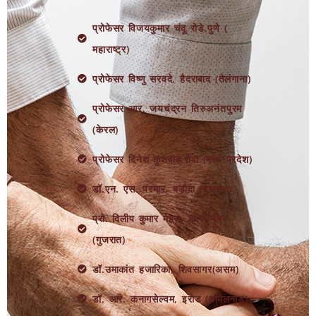
प्रोफेसर विजयकुमार चंदू रोडे,पुणे (
महाराष्ट्र)
प्रोफेसर विष्णु सरवदे, हैदराबाद (तेलंगाना)
प्रोफेसर आर. जयचंद्रन तिरुअनंतपुरम
(केरल)
प्रोफेसर दिनेश कुशवाह,रीवा (मध्य प्रदेश)
डॉ.एन. एस. परमार, बड़ौदा (गुजरात)
प्रो. दिलीप कुमार मेहरा, बी.बी.नगर
(गुजरात)
डॉ.उमाकांत हजारिका, शिवसागर(असम)
डॉ. आर. कनागसेल्वम, इरोड (तमिलनाडु)